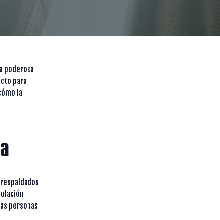
ca poderosa
ecto para
 cómo la
ía
n respaldados
culación
has personas