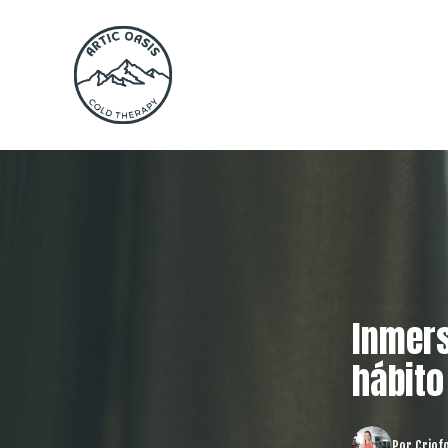
Inmers
hábito
Por
Criofo