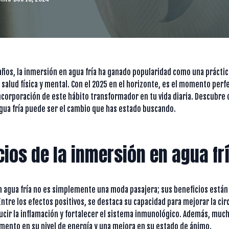
 años, la inmersión en agua fría ha ganado popularidad como una prácti
 salud física y mental. Con el 2025 en el horizonte, es el momento perf
incorporación de este hábito transformador en tu vida diaria. Descubre
gua fría puede ser el cambio que has estado buscando.
cios de la inmersión en agua fr
n agua fría no es simplemente una moda pasajera; sus beneficios está
 Entre los efectos positivos, se destaca su capacidad para mejorar la cir
ucir la inflamación y fortalecer el sistema inmunológico. Además, muc
mento en su nivel de energía y una mejora en su estado de ánimo.