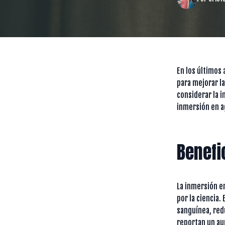
En los últimos
para mejorar la
considerar la 
inmersión en a
Benefi
La inmersión e
por la ciencia.
sanguínea, red
reportan un au