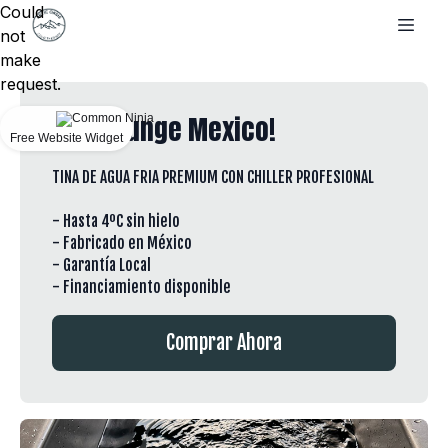
Could
not
make
request.
Cold Plunge Mexico!
Free Website Widget
TINA DE AGUA FRIA PREMIUM CON CHILLER PROFESIONAL
- Hasta 4ºC sin hielo
- Fabricado en México
- Garantía Local
- Financiamiento disponible
Comprar Ahora